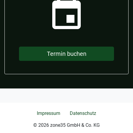
event
Termin buchen
Impressum
Datenschutz
© 2026 zone35 GmbH & Co. KG