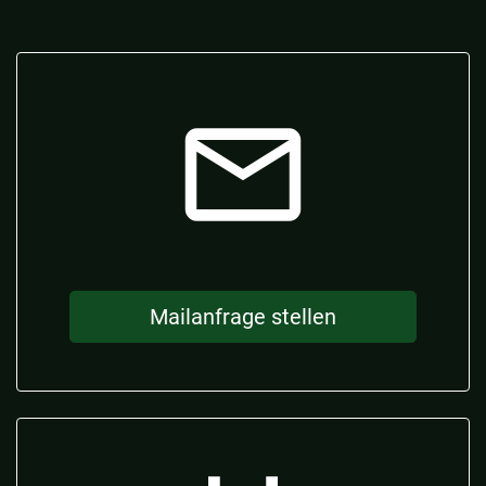
mail_outline
Mailanfrage stellen